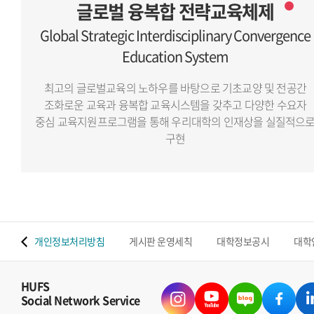
글로벌 융복합 전략교육체제
Global Strategic Interdisciplinary Convergence
Education System
최고의 글로벌교육의 노하우를 바탕으로 기초교양 및 전공간
조화로운 교육과 융복합 교육시스템을 갖추고
다양한 수요자
중심 교육지원프로그램을 통해 우리대학의 인재상을 실질적으
구현
 맵
개인정보처리방침
게시판 운영세칙
대학정보공시
대학
HUFS
Social Network Service