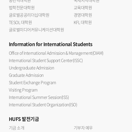
법학전문대학원
교육대학원
글로벌공공리더십대학원
경영대학원
TESOL 대학원
KFL 대학원
글로벌미디어커뮤니케이션대학원
Information
for International Students
Office of International Admission & Management(OIAM)
International Student Support Center(ISSC)
Undergraduate Admission
Graduate Admission
Student Exchange Program
Visiting Program
International Summer Session(ISS)
International Student Organization(ISO)
HUFS
발전기금
기금 소개
기부자 예우