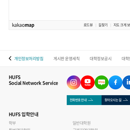
로드뷰
길찾기
지도 크게 
 맵
개인정보처리방침
게시판 운영세칙
대학정보공시
대학
HUFS
Social Network Service
전화번호 안내
찾아오시는 길
HUFS
입학안내
학부
일반대학원
통번역대학원
국제지역대학원