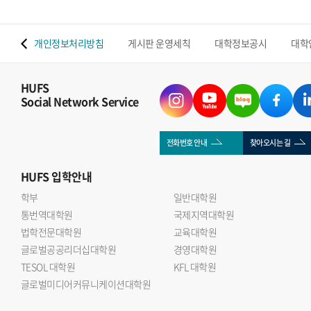
 맵
개인정보처리방침
게시판 운영세칙
대학정보공시
대학
HUFS
Social Network Service
전화번호 안내
찾아오시는 길
HUFS
입학안내
학부
일반대학원
통번역대학원
국제지역대학원
법학전문대학원
교육대학원
글로벌공공리더십대학원
경영대학원
TESOL 대학원
KFL 대학원
글로벌미디어커뮤니케이션대학원