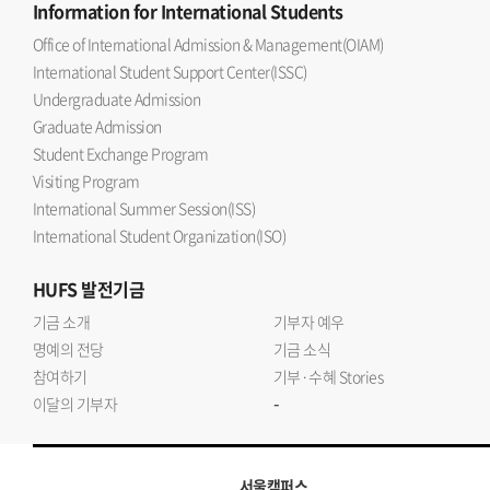
Information
for International Students
Office of International Admission & Management(OIAM)
International Student Support Center(ISSC)
Undergraduate Admission
Graduate Admission
Student Exchange Program
Visiting Program
International Summer Session(ISS)
International Student Organization(ISO)
HUFS
발전기금
기금 소개
기부자 예우
명예의 전당
기금 소식
참여하기
기부·수혜 Stories
-
이달의 기부자
서울캠퍼스