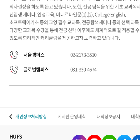
의사결정을 하도록 돕고 있습니다. 또한, 전공 탐색을 위한 기초 교과목
신입생 세미나, 인성교육, 미네르바인문(1),(2), College English,
소프트웨어기초 등의 교양 필수 교과목, 전공탐색세미나 등의 선택 과목
다양한 교과목 수강을 통해 전공 선택 이후에도 체계적으로 잘 적응할 수
있도록 합리적인 커리큘럼을 제공하고자 노력하고 있습니다.
서울캠퍼스
02-2173-3510
글로벌캠퍼스
031-330-4674
 맵
개인정보처리방침
게시판 운영세칙
대학정보공시
대학
HUFS